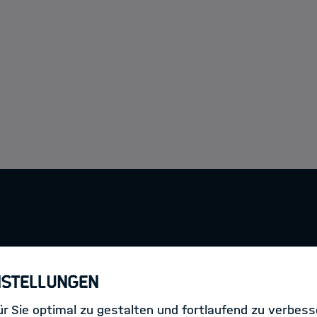
Members
Data Science Grou
Life Science Group
nstellungen
r Sie optimal zu gestalten und fortlaufend zu verbes