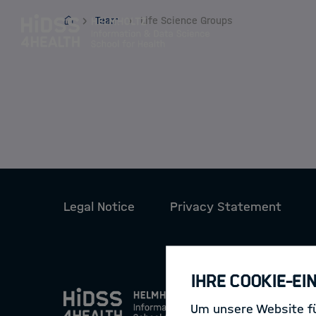
HIDSS4HEALTH
Team
Life Science Groups
Zum Inhalt springen
About
Team
Legal Notice
Privacy Statement
Training
Apply
Ihre Cookie-Ei
Um unsere Website fü