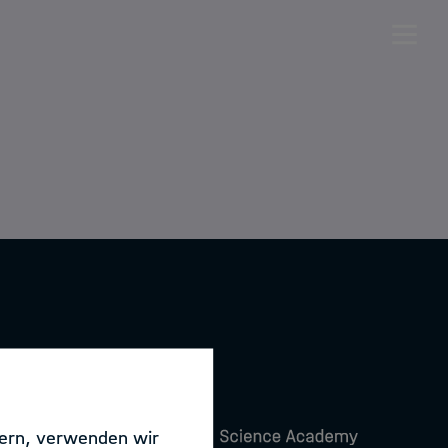
ps
s
sern, verwenden wir